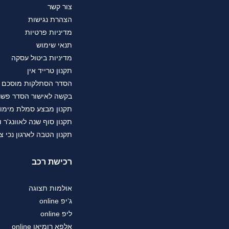
צור קשר
הצהרת נגישות
מדיניות פרטיות
תנאי שימוש
מדיניות ביטול עסקה
תקנון טרייד אין
הסדר הסתלקות מוסכם במס
בקשה לאישור הסדר פשרה בת"צ 38503-08-23 בעניין טווחי נסיעה 
תקנון מבצע סמלת מימו
תקנון סוף שנה לאוונג'ר וג
תקנון הטבה לארגון נכי צה"ל 
רכישת רכב
אולמות תצוגה
ג’יפ online
ליפ online
אלפא רומיאו online