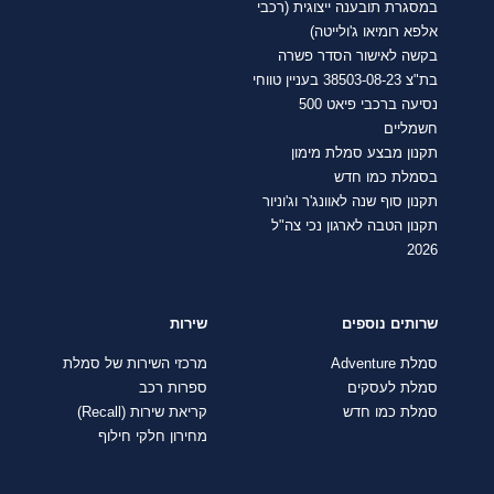
במסגרת תובענה ייצוגית (רכבי
אלפא רומיאו ג'ולייטה)
בקשה לאישור הסדר פשרה
בת"צ 38503-08-23 בעניין טווחי
נסיעה ברכבי פיאט 500
חשמליים
תקנון מבצע סמלת מימון
בסמלת כמו חדש
תקנון סוף שנה לאוונג'ר וג'וניור
תקנון הטבה לארגון נכי צה"ל
2026
שרותים נוספים
שירות
סמלת Adventure
מרכזי השירות של סמלת
סמלת לעסקים
ספרות רכב
סמלת כמו חדש
קריאת שירות (Recall)
מחירון חלקי חילוף