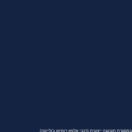
גרת תובענה ייצוגית (רכבי אלפא רומיאו ג'ולייטה)