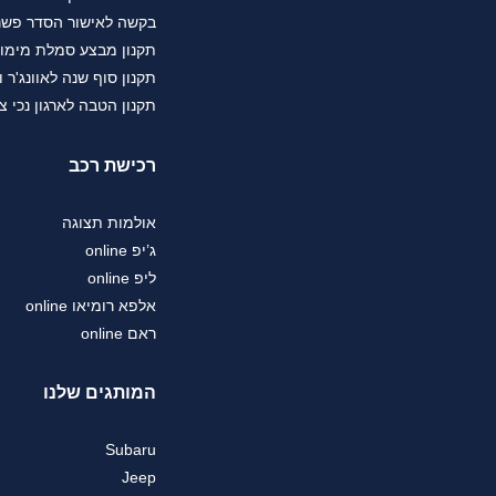
בקשה לאישור הסדר פשרה בת"צ 38503-08-23 בעניין טווחי נסיעה 
תקנון מבצע סמלת מימו
תקנון סוף שנה לאוונג'ר וג
תקנון הטבה לארגון נכי צה"ל 
רכישת רכב
אולמות תצוגה
ג’יפ online
ליפ online
אלפא רומיאו online
ראם online
המותגים שלנו
Subaru
Jeep